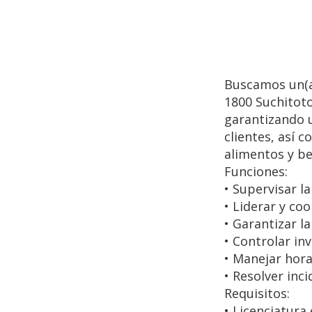
Buscamos un(a
1800 Suchitoto
garantizando un
clientes, así 
alimentos y be
Funciones:
• Supervisar l
• Liderar y co
• Garantizar la
• Controlar in
• Manejar hor
• Resolver inc
Requisitos:
• Licenciatura