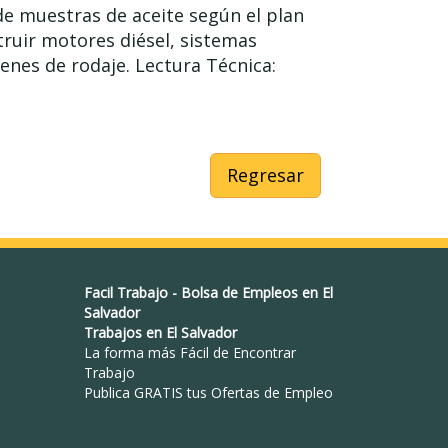
 de muestras de aceite según el plan
ruir motores diésel, sistemas
renes de rodaje. Lectura Técnica:
Regresar
Facil Trabajo
-
Bolsa de Empleos en El
Salvador
Trabajos en El Salvador
La forma más Fácil de
Encontrar
Trabajo
Publica GRATIS tus Ofertas de Empleo