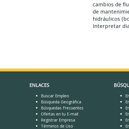
cambios de flu
de mantenimie
hidráulicos (b
Interpretar di
ENLACES
BÚSQU
Buscar Empleo
Em
Búsqueda Geográfica
E
Búsquedas Frecuentes
E
Ofertas en tu E-mail
E
Registrar Empresa
E
Términos de Uso
E