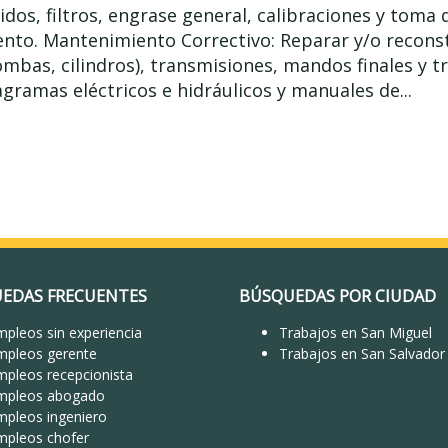
idos, filtros, engrase general, calibraciones y toma
nto. Mantenimiento Correctivo: Reparar y/o reconst
ombas, cilindros), transmisiones, mandos finales y t
agramas eléctricos e hidráulicos y manuales de...
EDAS FRECUENTES
BÚSQUEDAS POR CIUDAD
pleos sin experiencia
Trabajos en San Miguel
mpleos gerente
Trabajos en San Salvador
mpleos recepcionista
mpleos abogado
mpleos ingeniero
mpleos chofer